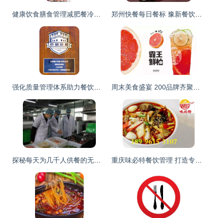
健康饮食膳食管理减肥餐冷饮移动手机界面psd模板detox week insta stories 07 ui素材 美工云 meigongyun.com 未归类
郑州快餐每日餐标 豫新餐饮管理 价格
强化质量管理体系助力餐饮行业升级 多燕瘦出席全国“质量月”活动并斩获殊荣
周末美食盛宴 200品牌齐聚红星国际会展中心，诱人风味等你来尝
探秘每天为几千人供餐的无人化智慧厨房
重庆味必特餐饮管理 打造专业餐饮管理服务精品品牌