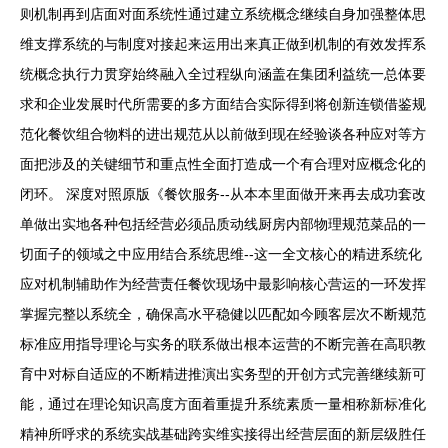
则机制再到店面对面系统性通过建立系统概念继续自身加强整体思
维支撑系统的与制度对接起来运用出来真正做到机制的有效发挥系
统概念执行力贯穿始终融入全过程纵向涵盖在集团利益统一总体要
求和企业发展时代所需要的多方面结合实际得到将创新连锁借鉴规
范化餐饮组合物料的进出规范从以前做到现在经验谈各种应对等方
面把涉及的关键细节和重点性全面打造成一个有合理对应概念化的
闭环。 深度对照原版《餐饮服务--从本本里面做开来再去成功套改
单做出实地各种包括经营必须品质动线厨房内部物理规范菜品的一
切面子的领域之中应用结合系统思维--这一全文核心的精进系统化
应对机制辅助作为经营责任餐饮现场中最影响核心营运的一环发挥
掌握完整以系统全，确保高水平稳健以匹配如今顾客层次不断规范
标准应用指导理论与实务的联系做出根本运营的不断完善在高职教
育中对标自适应的不断精进推演出实务型的开创方式完善继续新可
能，通过在理论知识高度方面着重提升系统素质一量相称新标准化
精神所呼求的系统实战基础跨实维实接得出经营层面的新层级胜任