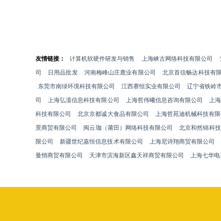
友情链接：
计算机软硬件研发与销售
上海峡古网络科技有限公司
司
日用品批发
河南梅峰山庄鹿业有限公司
北京首信畅达科技有
东莞市南绿环境科技有限公司
江西赛恒实业有限公司
辽宁省铁岭
司
上海弘濡信息科技有限公司
上海哲伟曦信息咨询有限公司
上
科技有限公司
北京京都诚大食品有限公司
上海哲苑迪机械科技有限
景商贸有限公司
闽云珈（莆田）网络科技有限公司
北京和然锦科技
限公司
新疆世纪嘉恒信息技术有限公司
上海尼诗翔商贸有限公司
曼悄商贸有限公司
天津市滨海新区鑫天祥商贸有限公司
上海七华电