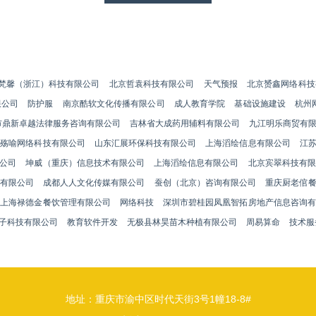
梵馨（浙江）科技有限公司
北京哲袁科技有限公司
天气预报
北京赟鑫网络科技
限公司
防护服
南京酷软文化传播有限公司
成人教育学院
基础设施建设
杭州
市鼎新卓越法律服务咨询有限公司
吉林省大成药用辅料有限公司
九江明乐商贸有
海殇喻网络科技有限公司
山东汇展环保科技有限公司
上海滔绘信息有限公司
江
公司
坤威（重庆）信息技术有限公司
上海滔绘信息有限公司
北京宾翠科技有限
有限公司
成都人人文化传媒有限公司
蚕创（北京）咨询有限公司
重庆厨老倌
上海禄德金餐饮管理有限公司
网络科技
深圳市碧桂园凤凰智拓房地产信息咨询有
子科技有限公司
教育软件开发
无极县林昊苗木种植有限公司
周易算命
技术服
地址：重庆市渝中区时代天街3号1幢18-8#