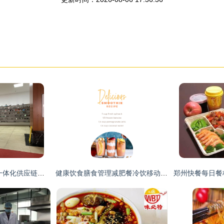
餐饮管理服务 构建一体化供应链的核心竞争体系
健康饮食膳食管理减肥餐冷饮移动手机界面psd模板detox week insta stories 07 ui素材 美工云 meigongyun.com 未归类