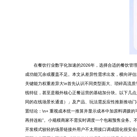
在餐饮行业数字化加速的2026年，选择合适的餐饮
成功能冗余或覆盖不足。本文从差异性需求出发，横向评估四
关键能力权重差异大\n首先认识不同类型面大、琐碎高流
线特征，甚至是额外核心正餐运营的基础加分块。以下几点
同的在线场景长通道）」及产品、玩法需反应性推新推动门
置结论：\n+ 重视成本统一推算并显示成本中加原料调拨的
再持连粘”。小规模商家不需实时调度一个包厢预售业务。
开发模式较轻的场景链接外用户不太用接口调成固化很安全的