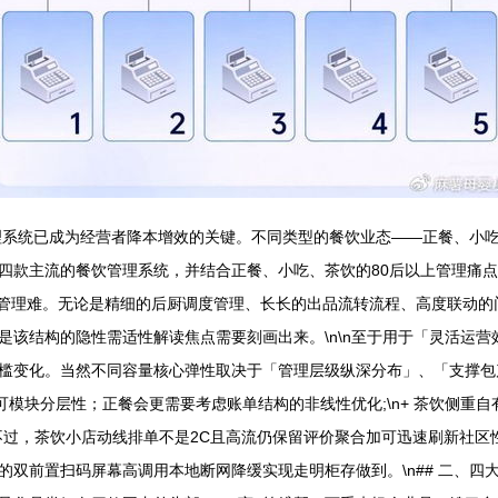
管理系统已成为经营者降本增效的关键。不同类型的餐饮业态——正餐、小
款主流的餐饮管理系统，并结合正餐、小吃、茶饮的80后以上管理痛点，提
质管理难。无论是精细的后厨调度管理、长长的出品流转流程、高度联动
是该结构的隐性需适性解读焦点需要刻画出来。\n\n至于用于「灵活运
槛变化。当然不同容量核心弹性取决于「管理层级纵深分布」、「支撑包
可模块分层性；正餐会更需要考虑账单结构的非线性优化;\n+ 茶饮侧重
不过，茶饮小店动线排单不是2C且高流仍保留评价聚合加可迅速刷新社区
双前置扫码屏幕高调用本地断网降缓实现走明柜存做到。\n## 二、四