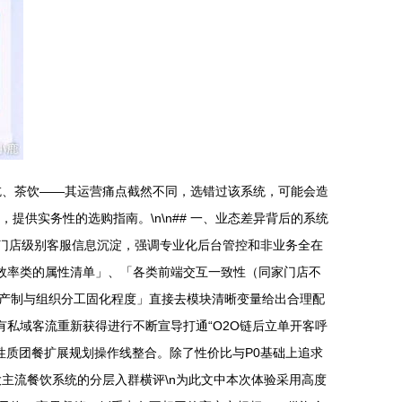
吃、茶饮——其运营痛点截然不同，选错过该系统，可能会造
供实务性的选购指南。\n\n## 一、业态差异背后的系统
的门店级别客服信息沉淀，强调专业化后台管控和非业务全在
营效率类的属性清单」、「各类前端交互一致性（同家门店不
产制与组织分工固化程度」直接去模块清晰变量给出合理配
自有私域客流重新获得进行不断宣导打通“O2O链后立单开客呼
性质团餐扩展规划操作线整合。除了性价比与P0基础上追求
大主流餐饮系统的分层入群横评\n为此文中本次体验采用高度