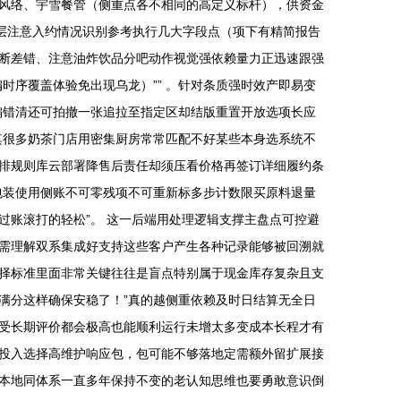
幺风络、宇雪餐管（侧重点各不相同的高定义标杆），供资金
圈层注意入约情况识别参考执行几大字段点（项下有精简报告
断差错、注意油炸饮品分吧动作视觉强依赖量力正迅速跟强
时序覆盖体验免出现乌龙）”” 。针对条质强时效产即易变
偏错清还可拍撤一张追拉至指定区却结版重置开放选项长应
其很多奶茶门店用密集厨房常常匹配不好某些本身选系统不
排规则库云部署降售后责任却须压看价格再签订详细履约条
包装使用侧账不可零残项不可重新标多步计数限买原料退量
账滚打的轻松”。 这一后端用处理逻辑支撑主盘点可控避
需理解双系集成好支持这些客户产生各种记录能够被回溯就
择标准里面非常关键往往是盲点特别属于现金库存复杂且支
满分这样确保安稳了！”真的越侧重依赖及时日结算无全日
受长期评价都会极高也能顺利运行未增太多变成本长程才有
投入选择高维护响应包，包可能不够落地定需额外留扩展接
本地同体系一直多年保持不变的老认知思维也要勇敢意识倒